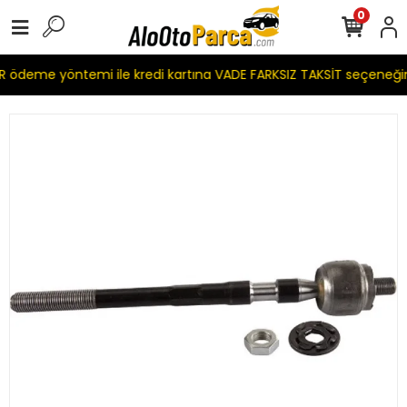
0
 ödeme yöntemi ile kredi kartına VADE FARKSIZ TAKSİT seçeneği