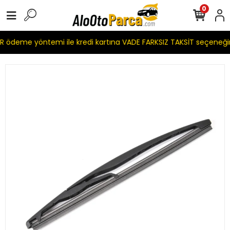
0
 ödeme yöntemi ile kredi kartına VADE FARKSIZ TAKSİT seçeneği