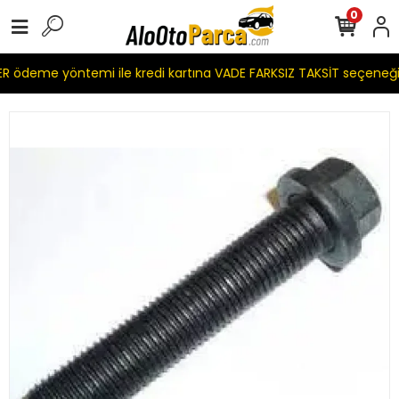
0
 ödeme yöntemi ile kredi kartına VADE FARKSIZ TAKSİT seçeneği