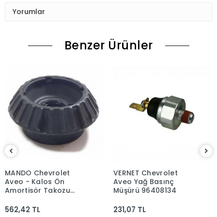
Yorumlar
Benzer Ürünler
MANDO Chevrolet
VERNET Chevrolet
Aveo - Kalos Ön
Aveo Yağ Basınç
Amortisör Takozu
Müşürü 96408134
96653239
562,42 TL
231,07 TL