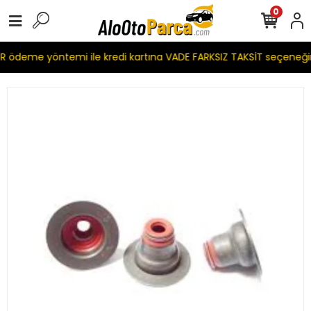
0
 ödeme yöntemi ile kredi kartına VADE FARKSIZ TAKSİT seçeneği