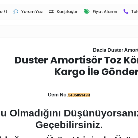
e Et
Yorum Yaz
Karşılaştır
Fiyat Alarmı
Tel
Dacia Duster Amor
Duster Amortisör Toz K
İle Gönder
Oem No:
540505149R
u Olmadığını Düşünüyorsanız 
Geçebilirsiniz.