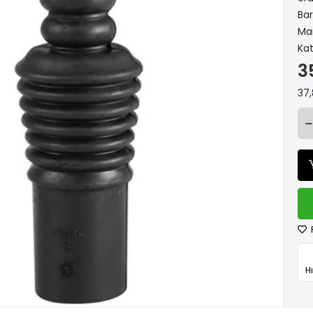
Ba
Ma
Kat
3
37,
H