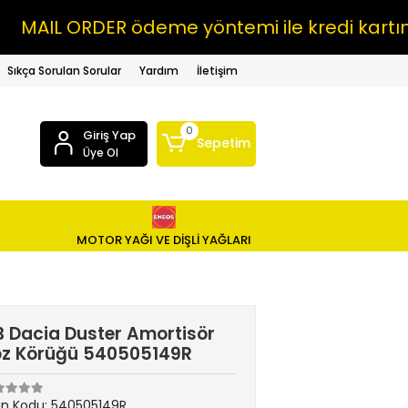
IL ORDER ödeme yöntemi ile kredi kartına V
Sıkça Sorulan Sorular
Yardım
İletişim
0
Giriş Yap
Sepetim
Üye Ol
MOTOR YAĞI VE DİŞLİ YAĞLARI
 Dacia Duster Amortisör
oz Körüğü 540505149R
ün Kodu:
540505149R