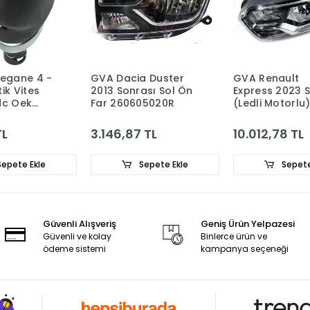
Megane 4 -
GVA Dacia Duster
GVA Renault
ik Vites
2013 Sonrası Sol Ön
Express 2023 S
dc Oek
Far 260605020R
(Ledli Motorlu
1R
260600331R
TL
3.146,87 TL
10.012,78 TL
epete Ekle
Sepete Ekle
Sepete
Güvenli Alışveriş
Geniş Ürün Yelpazesi
Güvenli ve kolay
Binlerce ürün ve
ödeme sistemi
kampanya seçeneği