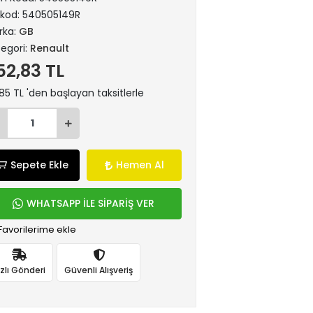
rkod:
540505149R
rka:
GB
egori:
Renault
52,83 TL
85 TL 'den başlayan taksitlerle
Sepete Ekle
Hemen Al
WHATSAPP İLE SİPARİŞ VER
Favorilerime ekle
ızlı Gönderi
Güvenli Alışveriş