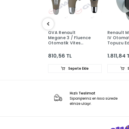
 Renault Clio 4
GVA Renault
Renault 
 PH2 Manuel
Megane 3 / Fluence
IV Otomat
s Topuzu (5
Otomatik Vites
Topuzu E
s) 328657531R-
Topuzu (Bej)
32865231
55866R
8200574279
16 TL
810,56 TL
1.811,84 
Sepete Ekle
Sepete Ekle
S
Hızlı Teslimat
Siparişleriniz en kısa sürede
elinize ulaşır.