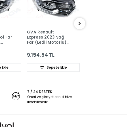
GVA Renault
GVA Renault Clio 5
ol Far
Express 2023 Sağ
Talisman - Zoe Sağ
)
Far (Ledli Motorlu)
Sis Farı 261504122R
260105660R
9.154,54 TL
2.183,74 TL
 Ekle
Sepete Ekle
Sepete Ekle
7 / 24 DESTEK
Öneri ve şikayetlerinizi bize
iletebilirsiniz.