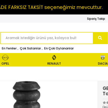
FARKSIZ TAKSİT seçeneğimiz mevcuttur.
MA
Sipariş Takip
En Yeniler
,
Çok Satanlar
,
En Çok Oylananlar
OPEL
RENAULT
DACİA
GB
T
Ür