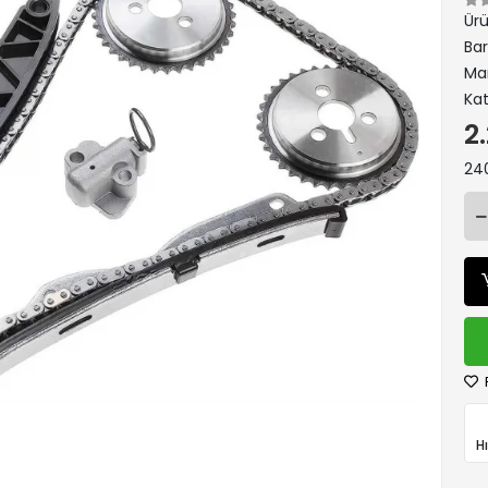
Ür
Ba
Ma
Kat
2
240
H