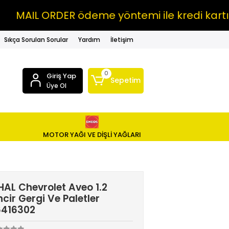
IL ORDER ödeme yöntemi ile kredi kartına V
Sıkça Sorulan Sorular
Yardım
İletişim
0
Giriş Yap
Sepetim
Üye Ol
MOTOR YAĞI VE DİŞLİ YAĞLARI
HAL Chevrolet Aveo 1.2
ncir Gergi Ve Paletler
6416302