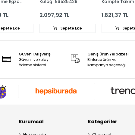
mme Egzoz
Kulağı 96535429
Komple Takım
-
Conta 937400
8
0 TL
2.097,92 TL
1.821,37 TL
epete Ekle
Sepete Ekle
Sepete
Güvenli Alışveriş
Geniş Ürün Yelpazesi
Güvenli ve kolay
Binlerce ürün ve
ödeme sistemi
kampanya seçeneği
Kurumsal
Kategoriler
Hakkımızda
Chevrolet