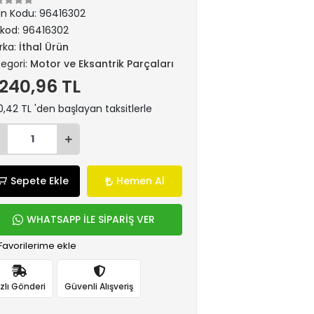
ün Kodu:
96416302
rkod:
96416302
rka:
İthal Ürün
egori:
Motor ve Eksantrik Parçaları
.240,96 TL
,42 TL 'den başlayan taksitlerle
Sepete Ekle
Hemen Al
WHATSAPP İLE SİPARİŞ VER
Favorilerime ekle
ızlı Gönderi
Güvenli Alışveriş