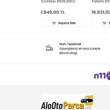
tirik Gergi
Contası 96353002
Takımı E
anı 25183772
5636632 
5556704
2,66 TL
1.549,60 TL
16.831,0
Sepete Ekle
Sepete Ekle
S
Hızlı Teslimat
Siparişleriniz en kısa sürede
elinize ulaşır.