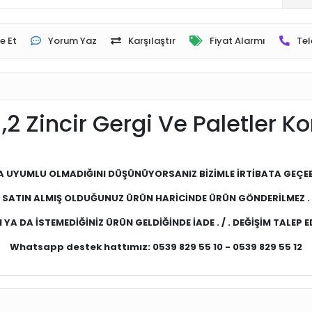
e Et
Yorum Yaz
Karşılaştır
Fiyat Alarmı
Tel
,2 Zincir Gergi Ve Paletler K
A UYUMLU OLMADIĞINI DÜŞÜNÜYORSANIZ BİZİMLE İRTİBATA GEÇEBİL
SATIN ALMIŞ OLDUĞUNUZ ÜRÜN HARİCİNDE ÜRÜN GÖNDERİLMEZ .
YA DA İSTEMEDİĞİNİZ ÜRÜN GELDİĞİNDE İADE . / . DEĞİŞİM TALEP ED
Whatsapp destek hattımız: 0539 829 55 10 - 0539 829 55 12