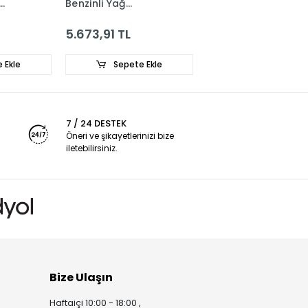
Benzinli Yağ
GM 96535510
56
Soğutucu 5650833 -
55355603
5.673,91 TL
2.240,96 TL
 Ekle
Sepete Ekle
Stokta Yok
7 / 24 DESTEK
Öneri ve şikayetlerinizi bize
iletebilirsiniz.
Bize Ulaşın
Haftaiçi 10:00 - 18:00 ,