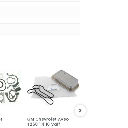
Tükendi
et
GM Chevrolet Aveo
Chevrolet Aveo Sa
T250 1.4 16 Valf
Motor Kulağı Orjina