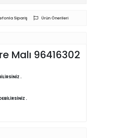
efonla Sipariş
Ürün Önerileri
ore Malı 96416302
İRSİNİZ .
EBİLİRSİNİZ .