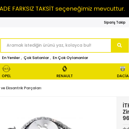
ARKSIZ TAKSİT seçeneğimiz mevcuttur.
MA
Sipariş Takip
En Yeniler
,
Çok Satanlar
,
En Çok Oylananlar
OPEL
RENAULT
DACİA
ve Eksantrik Parçaları
İT
Zi
9