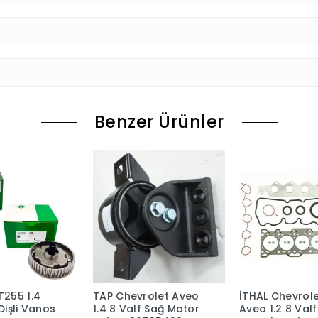
Benzer Ürünler
T255 1.4
TAP Chevrolet Aveo
İTHAL Chevrol
Dişli Vanos
1.4 8 Valf Sağ Motor
Aveo 1.2 8 Valf