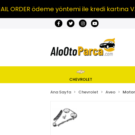
RDER ödeme yöntemi ile kredi kartına VADE F
CHEVROLET
Ana Sayfa
Chevrolet
Aveo
Motor 