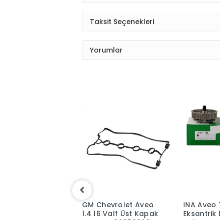
Taksit Seçenekleri
Yorumlar
Chevrolet
GM Chevrolet Aveo
INA Aveo 
i 1.4 - 1.6
1.4 16 Valf Üst Kapak
Eksantrik 