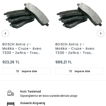
BOSCH Astra J -
BOSCH Astra J -
Mokka - Cruze - Aveo
Mokka - Cruze - Aveo
T300 - Zafira - Trax
T300 - Zafira - Trax
Arka Fren Balatası
Arka Fren Balatası
542040 - 1605296
542040 - 1605296
923,26 TL
989,21 TL
Sepete Ekle
Sepete Ekle
Hızlı Teslimat
Siparişleriniz en kısa sürede elinize ulaşır.
Güvenli Alışveriş