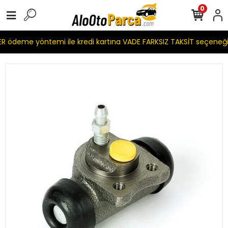
0
 ödeme yöntemi ile kredi kartına VADE FARKSIZ TAKSİT seçeneği