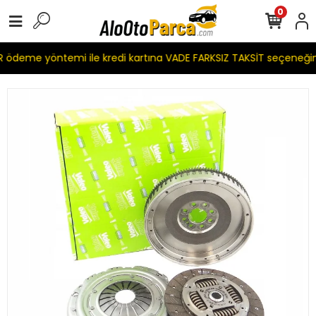
0
ödeme yöntemi ile kredi kartına VADE FARKSIZ TAKSİT seçeneğim