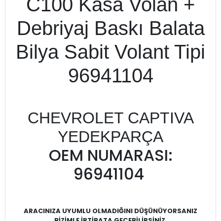
C100 Kasa Volan +
Debriyaj Baskı Balata
Bilya Sabit Volant Tipi
96941104
CHEVROLET CAPTIVA
YEDEKPARÇA
OEM NUMARASI:
96941104
ARACINIZA UYUMLU OLMADIĞINI DÜŞÜNÜYORSANIZ
BİZİMLE İRTİBATA GEÇEBİLİRSİNİZ.