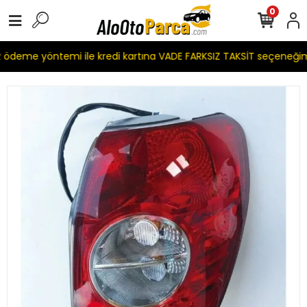
0
deme yöntemi ile kredi kartına VADE FARKSIZ TAKSİT seçeneğimi