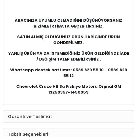
ARACINIZA UYUMLU OLMADIĞINI DÜŞÜNÜYORSANIZ
BİZİMLE İRTİBATA GEÇEBİLİRSİNİZ.
SATIN ALMIŞ OLDUĞUNUZ ÜRÜN HARİCİNDE ÜRÜN
GÖNDERİLMEZ.
YANLIŞ ÜRÜN YA DA İSTEMEDİĞİNİZ ÜRÜN GELDİĞİNDE İADE
/ DEĞİŞİM TALEP EDEBİLİRSİNİZ .
Whatsapp destek hattımız: 0539 829 55 10 - 0539 829
55 12
Chevrolet Cruze HB Su Fiskiye Motoru Orjinal GM
13250357-1450059
Garanti ve Teslimat
Taksit Seçenekleri