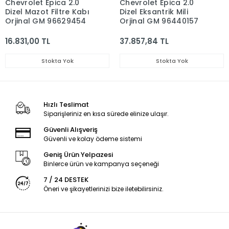
Chevrolet Epica 2.0
Chevrolet Epica 2.0
Dizel Mazot Filtre Kabı
Dizel Eksantrik Mili
Orjinal GM 96629454
Orjinal GM 96440157
16.831,00 TL
37.857,84 TL
Stokta Yok
Stokta Yok
Hızlı Teslimat
Siparişleriniz en kısa sürede elinize ulaşır.
Güvenli Alışveriş
Güvenli ve kolay ödeme sistemi
Geniş Ürün Yelpazesi
Binlerce ürün ve kampanya seçeneği
7 / 24 DESTEK
Öneri ve şikayetlerinizi bize iletebilirsiniz.