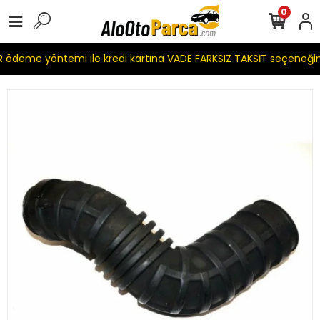
0
ödeme yöntemi ile kredi kartına VADE FARKSIZ TAKSİT seçeneğim