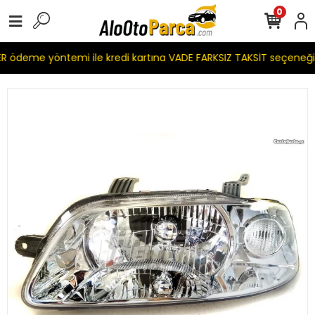
0
 ödeme yöntemi ile kredi kartına VADE FARKSIZ TAKSİT seçeneği