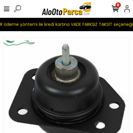
0
 ödeme yöntemi ile kredi kartına VADE FARKSIZ TAKSİT seçeneği