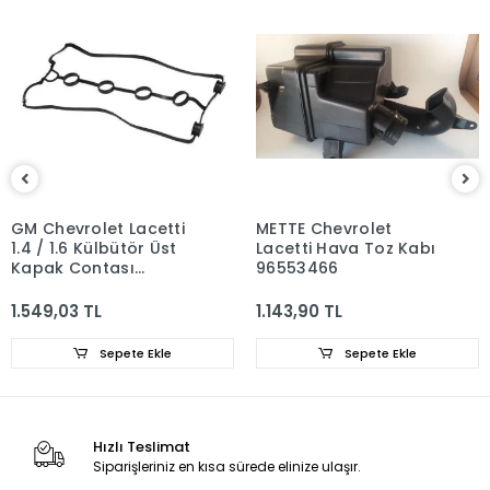
GM Chevrolet Lacetti
METTE Chevrolet
1.4 / 1.6 Külbütör Üst
Lacetti Hava Toz Kabı
Kapak Contası
96553466
96353002
1.549,03 TL
1.143,90 TL
Sepete Ekle
Sepete Ekle
Hızlı Teslimat
Siparişleriniz en kısa sürede elinize ulaşır.