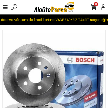
0
deme yöntemi ile kredi kartına VADE FARKSIZ TAKSİT seçeneğimi