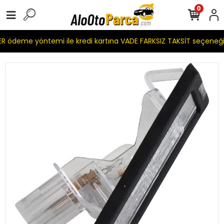
0
 ödeme yöntemi ile kredi kartına VADE FARKSIZ TAKSİT seçeneği