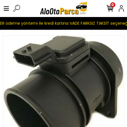
0
R ödeme yöntemi ile kredi kartına VADE FARKSIZ TAKSİT seçeneğ