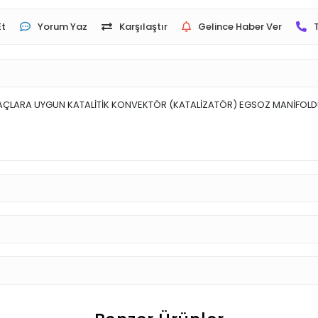
Et
Yorum Yaz
Karşılaştır
Gelince Haber Ver
RAÇLARA UYGUN KATALİTİK KONVEKTÖR (KATALİZATÖR) EGSOZ MANİFOLD