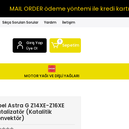
IL ORDER ödeme yöntemi ile kredi kartına V
Sıkça Sorulan Sorular
Yardım
İletişim
0
Giriş Yap
Sepetim
Üye Ol
MOTOR YAĞI VE DİŞLİ YAĞLARI
el Astra G Z14XE-Z16XE
talizatör (Katalitik
nvektör)