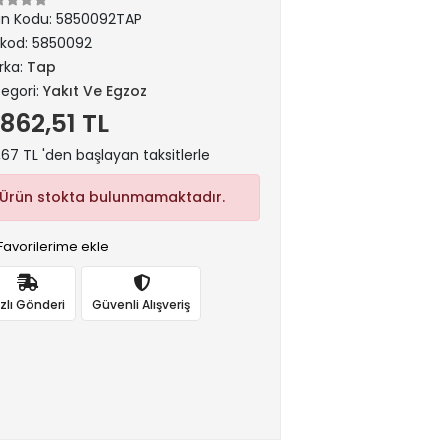
ün Kodu:
5850092TAP
rkod:
5850092
rka:
Tap
egori:
Yakıt Ve Egzoz
.862,51 TL
,67 TL 'den başlayan taksitlerle
Ürün stokta bulunmamaktadır.
Favorilerime ekle
ızlı Gönderi
Güvenli Alışveriş