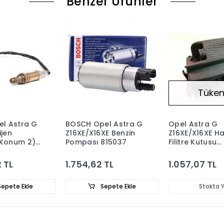
Benzer Ürünler
Tüken
el Astra G
BOSCH Opel Astra G
Opel Astra G
ijen
Z16XE/X16XE Benzin
Z16XE/X16XE H
(Konum 2)
Pompası 815037
Filitre Kutusu
Komple Mette
Marka 583400
 TL
1.754,62 TL
1.057,07 TL
epete Ekle
Sepete Ekle
Stokta 