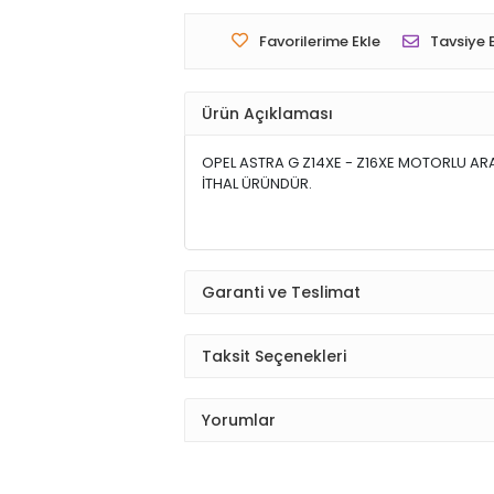
Favorilerime Ekle
Tavsiye 
Ürün Açıklaması
OPEL ASTRA G Z14XE - Z16XE MOTORLU A
İTHAL ÜRÜNDÜR.
Garanti ve Teslimat
Taksit Seçenekleri
Yorumlar