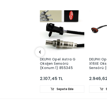
L Opel Astra G
DELPHI Opel Astra G
DELPHI Op
 Rölanti
Oksijen Sensörü
X16XE Oks
ıyıcı 826550
(Konum 1) 855345
Sensörü 
855524
21 TL
2.107,45 TL
2.946,62
Sepete Ekle
Sepete Ekle
S