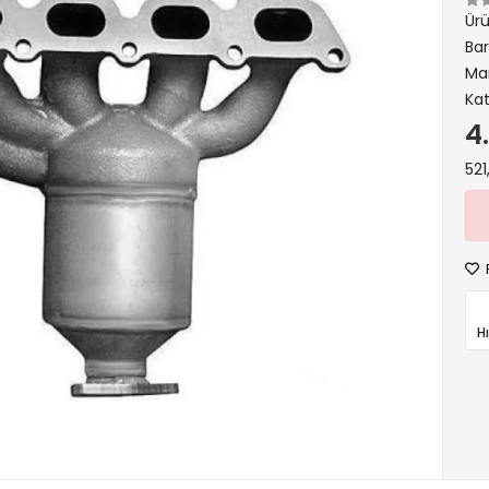
Ür
Ba
Ma
Kat
4
521
H