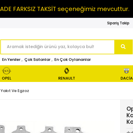
FARKSIZ TAKSİT seçeneğimiz mevcuttur.
MA
Sipariş Takip
En Yeniler
,
Çok Satanlar
,
En Çok Oylananlar
OPEL
RENAULT
DACİA
Yakıt Ve Egzoz
Op
Ka
Ko