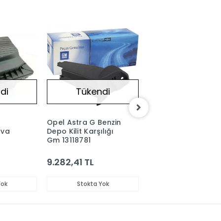
di
Tükendi
Tükendi
Opel Astra G Benzin
Opel Astra G
ava
Depo Kilit Karşılığı
Z14XE/Z16XE Yakıt
Gm 13118781
Pompa Dış Kapağı
Valfi Orjinal GM
6
93173987
9.282,41 TL
2.093,86 TL
Yok
Stokta Yok
Stokta Yok