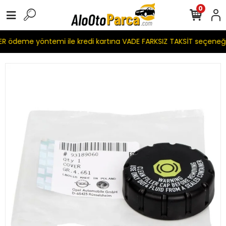
0
 ödeme yöntemi ile kredi kartına VADE FARKSIZ TAKSİT seçeneği