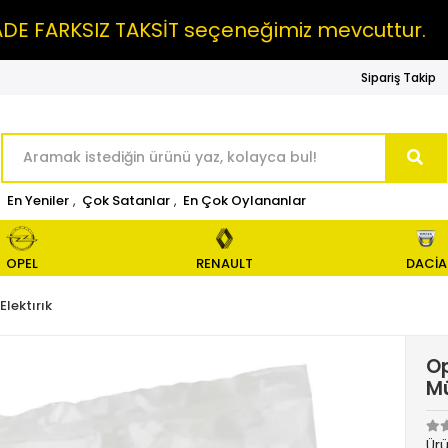
RKSIZ TAKSİT seçeneğimiz mevcuttur.
MAI
Sipariş Takip
En Yeniler
,
Çok Satanlar
,
En Çok Oylananlar
OPEL
RENAULT
DACİA
Elektırık
Op
Mü
Ür