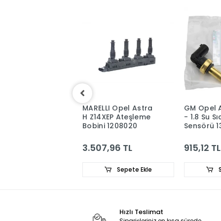
I Opel Astra H
MARELLI Opel Astra
GM Opel A
EP Ateşleme
H Z14XEP Ateşleme
- 1.8 Su Sı
i 1208021
Bobini 1208020
Sensörü 1
55591401
2,09 TL
3.507,96 TL
915,12 TL
Sepete Ekle
Sepete Ekle
S
Hızlı Teslimat
Siparişleriniz en kısa sürede