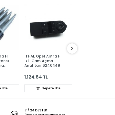
ra H
İTHAL Opel Astra H
İTHAL Opel Astra H
tansı
İkili Cam Açma
Arka Silecek Kolu
ima
Anahtarı 6240449
1273395
1.124,84 TL
486,16 TL
 Ekle
Sepete Ekle
Sepete Ekle
7 / 24 DESTEK
Öneri ve şikayetlerinizi bize