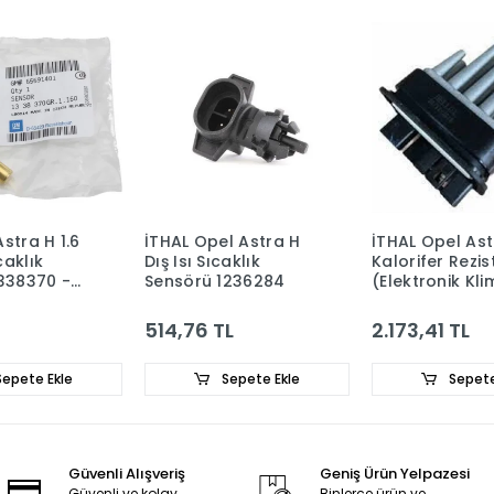
stra H 1.6
İTHAL Opel Astra H
İTHAL Opel Ast
caklık
Dış Isı Sıcaklık
Kalorifer Rezis
338370 -
Sensörü 1236284
(Elektronik Kl
İçin) 1808441
514,76 TL
2.173,41 TL
epete Ekle
Sepete Ekle
Sepete
Güvenli Alışveriş
Geniş Ürün Yelpazesi
Güvenli ve kolay
Binlerce ürün ve