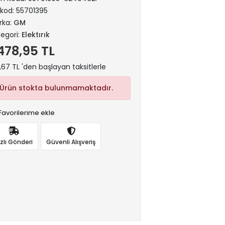
rkod:
55701395
rka:
GM
egori:
Elektırık
.478,95 TL
,67 TL 'den başlayan taksitlerle
Ürün stokta bulunmamaktadır.
Favorilerime ekle
ızlı Gönderi
Güvenli Alışveriş