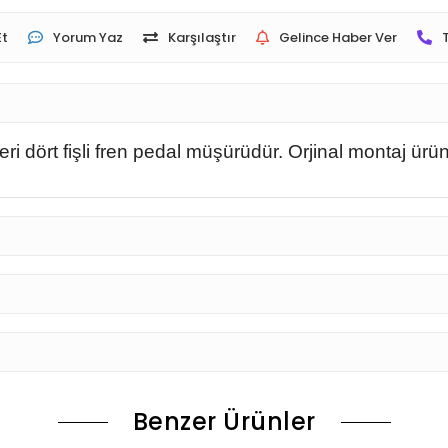
Et
Yorum Yaz
Karşılaştır
Gelince Haber Ver
i dört fişli fren pedal müşürüdür. Orjinal montaj ürü
Benzer Ürünler