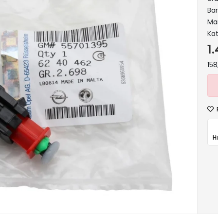
Ba
Ma
Kat
1
158
H