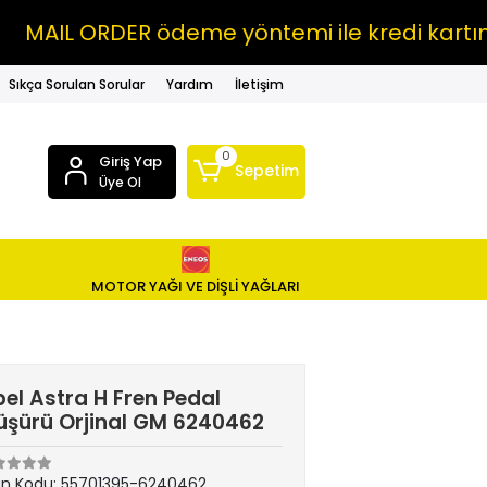
L ORDER ödeme yöntemi ile kredi kartına VA
Sıkça Sorulan Sorular
Yardım
İletişim
0
Giriş Yap
Sepetim
Üye Ol
MOTOR YAĞI VE DİŞLİ YAĞLARI
el Astra H Fren Pedal
şürü Orjinal GM 6240462
ün Kodu:
55701395-6240462.