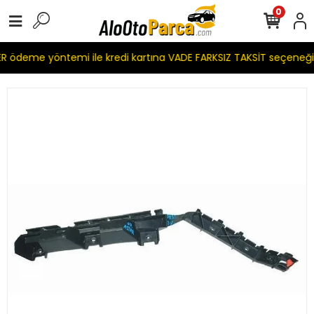
0
 ödeme yöntemi ile kredi kartına VADE FARKSIZ TAKSİT seçeneği