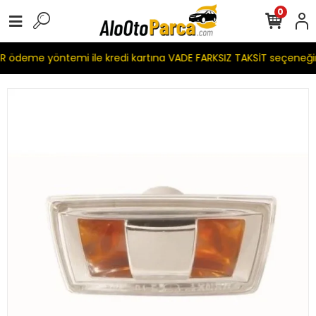
0
 ödeme yöntemi ile kredi kartına VADE FARKSIZ TAKSİT seçeneği