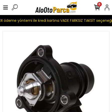
0
 ödeme yöntemi ile kredi kartına VADE FARKSIZ TAKSİT seçeneği