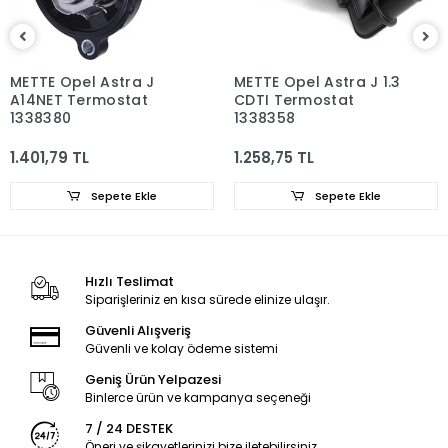
METTE Opel Astra J
METTE Opel Astra J 1.3
A14NET Termostat
CDTI Termostat
1338380
1338358
1.401,79 TL
1.258,75 TL
Sepete Ekle
Sepete Ekle
Hızlı Teslimat
Siparişleriniz en kısa sürede elinize ulaşır.
Güvenli Alışveriş
Güvenli ve kolay ödeme sistemi
Geniş Ürün Yelpazesi
Binlerce ürün ve kampanya seçeneği
7 / 24 DESTEK
Öneri ve şikayetlerinizi bize iletebilirsiniz.