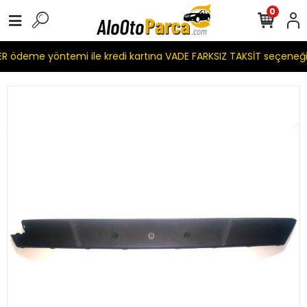
0
 ödeme yöntemi ile kredi kartına VADE FARKSIZ TAKSİT seçeneği