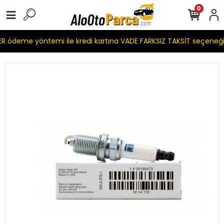
0
 ödeme yöntemi ile kredi kartına VADE FARKSIZ TAKSİT seçeneği