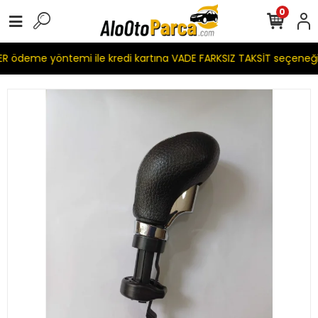
0
 ödeme yöntemi ile kredi kartına VADE FARKSIZ TAKSİT seçeneği