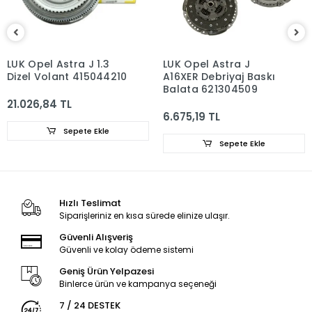
LUK Opel Astra J 1.3
LUK Opel Astra J
Dizel Volant 415044210
A16XER Debriyaj Baskı
Balata 621304509
21.026,84 TL
6.675,19 TL
Sepete Ekle
Sepete Ekle
Hızlı Teslimat
Siparişleriniz en kısa sürede elinize ulaşır.
Güvenli Alışveriş
Güvenli ve kolay ödeme sistemi
Geniş Ürün Yelpazesi
Binlerce ürün ve kampanya seçeneği
7 / 24 DESTEK