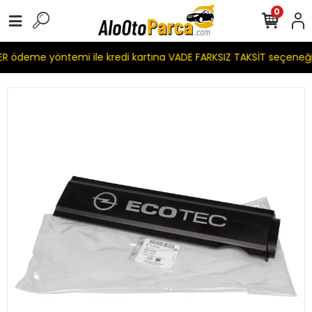
0
 ödeme yöntemi ile kredi kartına VADE FARKSIZ TAKSİT seçeneği