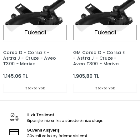
Tükendi
Tükendi
Corsa D - Corsa E -
GM Corsa D - Corsa E
Astra J - Cruze - Aveo
- Astra J - Cruze -
T300 - Meriva
Aveo T300 - Meriva
Termostat Gövdesi
Termostat Gövdesi
FEBI 25192985
25192985
1.145,06 TL
1.905,80 TL
Stokta Yok
Stokta Yok
Hızlı Teslimat
Siparişleriniz en kısa sürede elinize ulaşır.
Güvenli Alışveriş
Güvenli ve kolay ödeme sistemi