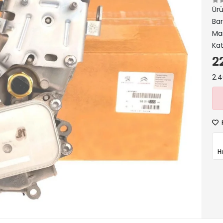
Ür
Ba
Ma
Kat
2
2.4
H