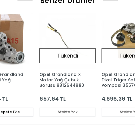
Benzer Ürünler
Tükendi
Tüken
Grandland
Opel Grandland X
Opel Grandlan
li Yağ
Motor Yağ Çubuk
Dizel Triger Se
Borusu 9812644980
Pompası 3557
880
4 TL
657,64 TL
4.696,36 TL
epete Ekle
Stokta Yok
Stokta 