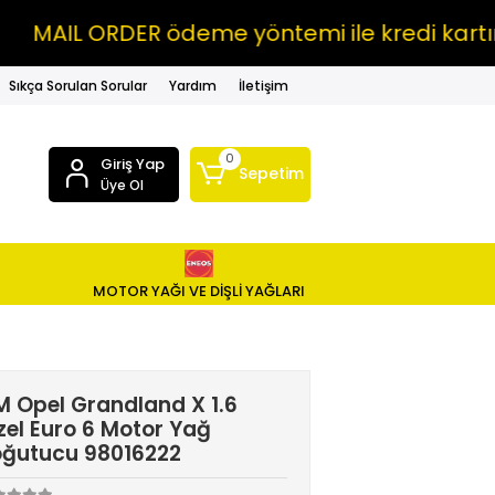
IL ORDER ödeme yöntemi ile kredi kartına VA
Sıkça Sorulan Sorular
Yardım
İletişim
0
Giriş Yap
Sepetim
Üye Ol
MOTOR YAĞI VE DİŞLİ YAĞLARI
 Opel Grandland X 1.6
zel Euro 6 Motor Yağ
oğutucu 98016222