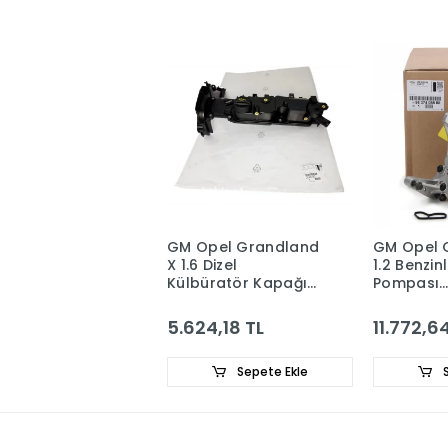
GM Opel Grandland
GM Opel 
X 1.6 Dizel
1.2 Benzin
Külbüratör Kapağı
Pompası
9827622780
9837408
5.624,18 TL
11.772,6
Sepete Ekle
S