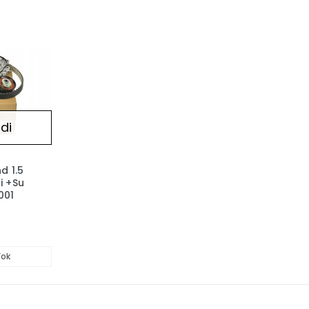
di
d 1.5
ti +Su
001
Yok