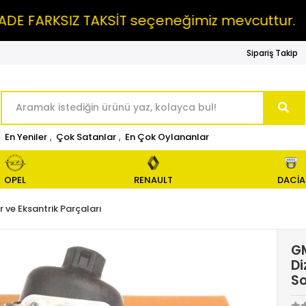
ARKSIZ TAKSİT seçeneğimiz mevcuttur.
MA
Sipariş Takip
En Yeniler
,
Çok Satanlar
,
En Çok Oylananlar
OPEL
RENAULT
DACİA
 ve Eksantrik Parçaları
GM
Di
S