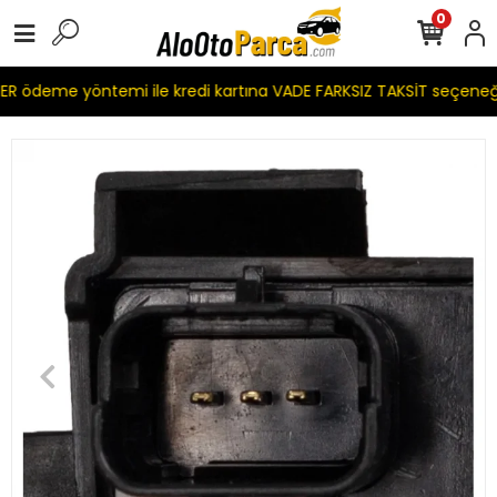
0
R ödeme yöntemi ile kredi kartına VADE FARKSIZ TAKSİT seçeneğ