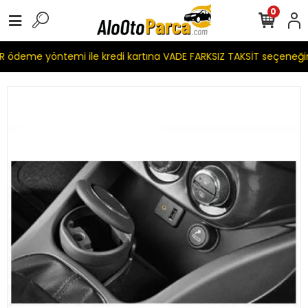
0
 ödeme yöntemi ile kredi kartına VADE FARKSIZ TAKSİT seçeneği