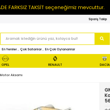
ARKSIZ TAKSİT seçeneğimiz mevcuttur.
MA
Sipariş Takip
En Yeniler
,
Çok Satanlar
,
En Çok Oylananlar
OPEL
RENAULT
DACİA
Motor Aksamı
GM
K
5