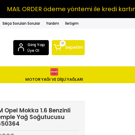
IL ORDER ödeme yöntemi ile kredi kartına VA
Sıkça Sorulan Sorular
Yardım
İletişim
0
Giriş Yap
Sepetim
Üye Ol
MOTOR YAĞI VE DİŞLİ YAĞLARI
 Opel Mokka 1.6 Benzinli
omple Yağ Soğutucusu
650364