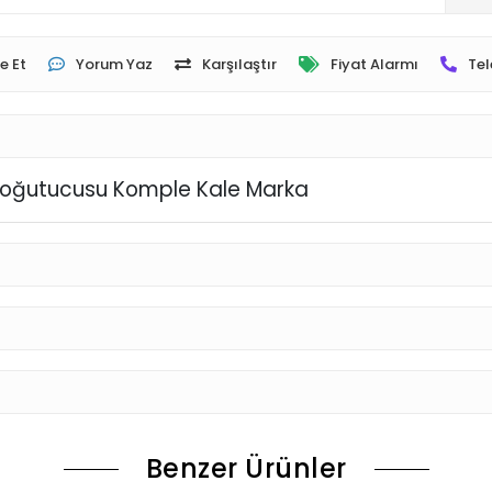
e Et
Yorum Yaz
Karşılaştır
Fiyat Alarmı
Tel
ğ Soğutucusu Komple Kale Marka
Benzer Ürünler