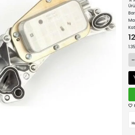
Ür
Ba
Ma
Kat
1
1.3
H