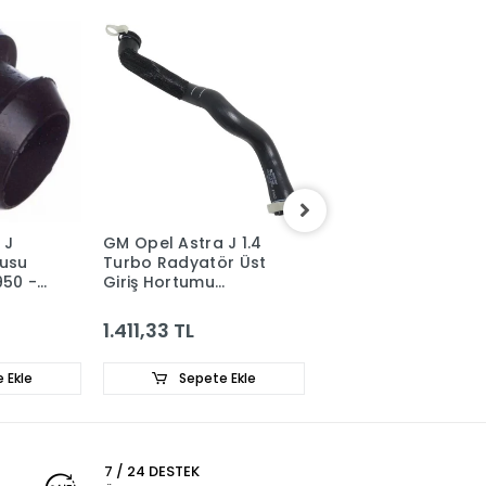
 J
GM Opel Astra J 1.4
GM Opel Astra J 1.6
tusu
Turbo Radyatör Üst
Turbo (A16LET)
950 -
Giriş Hortumu
Yağlama Geri Dönü
1337847 - 13291779
Borusu 650057 -
55574129
1.411,33 TL
5.473,65 TL
 Ekle
Sepete Ekle
Sepete Ekle
7 / 24 DESTEK