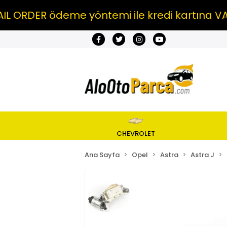
DER ödeme yöntemi ile kredi kartına VADE F
CHEVROLET
Ana Sayfa
Opel
Astra
Astra J