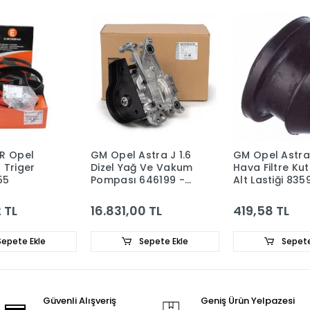
R Opel
GM Opel Astra J 1.6
GM Opel Astra
6 Triger
Dizel Yağ Ve Vakum
Hava Filtre Ku
55
Pompası 646199 -
Alt Lastiği 835
55487858
9129705
 TL
16.831,00 TL
419,58 TL
epete Ekle
Sepete Ekle
Sepete
Güvenli Alışveriş
Geniş Ürün Yelpazesi