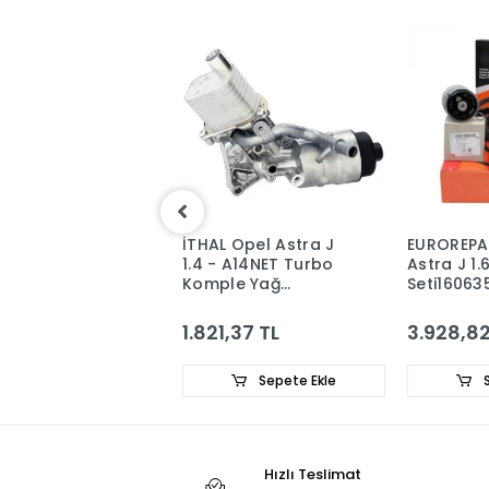
NG Opel Astra J
İTHAL Opel Astra J
EUROREPA
enzinli Yağ
1.4 - A14NET Turbo
Astra J 1.
a Contası
Komple Yağ
Seti16063
611 - 24405911
Soğutucu 650039 -
55566784
5,25 TL
1.821,37 TL
3.928,82
Sepete Ekle
Sepete Ekle
S
Hızlı Teslimat