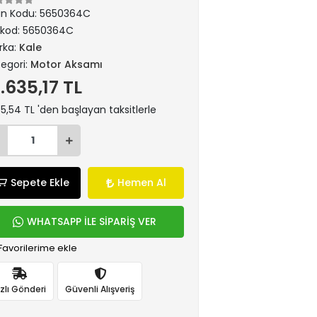
ün Kodu:
5650364C
rkod:
5650364C
rka:
Kale
egori:
Motor Aksamı
2.635,17 TL
55,54 TL 'den başlayan taksitlerle
Sepete Ekle
Hemen Al
WHATSAPP İLE SİPARİŞ VER
Favorilerime ekle
ızlı Gönderi
Güvenli Alışveriş