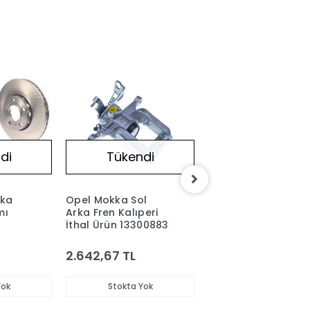
di
Tükendi
Tükendi
rka
Opel Mokka Sol
Opel Mokka Sağ
mı
Arka Fren Kalıperi
Arka Fren Kalıperı
İthal Ürün 13300883
İthal Ürün 1330088
2.642,67 TL
2.642,67 TL
Yok
Stokta Yok
Stokta Yok