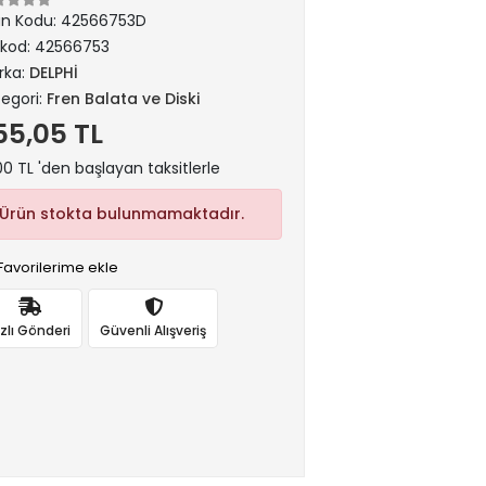
ün Kodu:
42566753D
rkod:
42566753
rka:
DELPHİ
egori:
Fren Balata ve Diski
55,05 TL
00 TL 'den başlayan taksitlerle
Ürün stokta bulunmamaktadır.
Favorilerime ekle
ızlı Gönderi
Güvenli Alışveriş