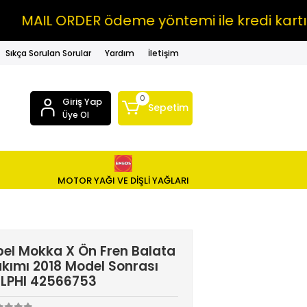
AIL ORDER ödeme yöntemi ile kredi kartına 
Sıkça Sorulan Sorular
Yardım
İletişim
0
Giriş Yap
Sepetim
Üye Ol
MOTOR YAĞI VE DİŞLİ YAĞLARI
el Mokka X Ön Fren Balata
kımı 2018 Model Sonrası
ELPHI 42566753