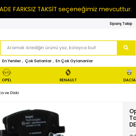
 FARKSIZ TAKSİT seçeneğimiz mevcuttur.
M
Sipariş Takip
En Yeniler
,
Çok Satanlar
,
En Çok Oylananlar
OPEL
RENAULT
DACİA
a ve Diski
Op
Ta
D