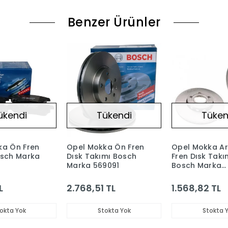
Benzer Ürünler
ükendi
Tükendi
Tüken
ka Ön Fren
Opel Mokka Ön Fren
Opel Mokka A
osch Marka
Dısk Takımı Bosch
Fren Dısk Takı
Marka 569091
Bosch Marka
95527032
L
2.768,51 TL
1.568,82 TL
okta Yok
Stokta Yok
Stokta 