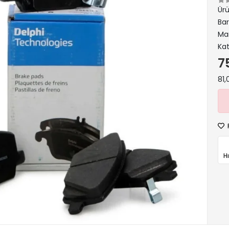
Ür
Ba
Ma
Kat
7
81,
H