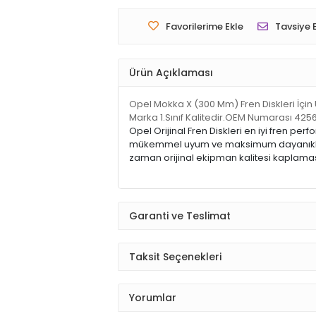
Favorilerime Ekle
Tavsiye 
Ürün Açıklaması
Opel Mokka X (300 Mm) Fren Diskleri İçin 
Marka 1.Sınıf Kalitedir.OEM Numarası 425
Opel Orijinal Fren Diskleri en iyi fren pe
mükemmel uyum ve maksimum dayanıklılık iç
zaman orijinal ekipman kalitesi kaplamasın
Garanti ve Teslimat
Taksit Seçenekleri
Yorumlar