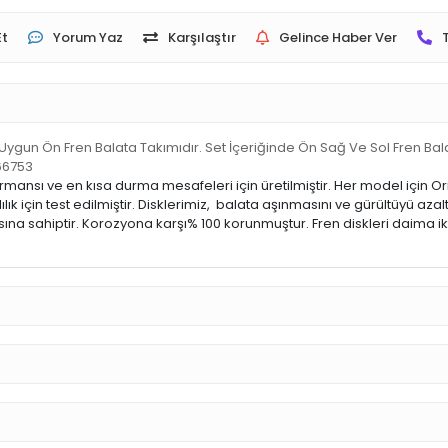
Et
Yorum Yaz
Karşılaştır
Gelince Haber Ver
Uygun Ön Fren Balata Takımıdır. Set İçeriğinde Ön Sağ Ve Sol Fren Bal
66753
rformansı ve en kısa durma mesafeleri için üretilmiştir. Her model için 
in test edilmiştir. Disklerimiz, balata aşınmasını ve gürültüyü azalt
a sahiptir. Korozyona karşı% 100 korunmuştur. Fren diskleri daima ikili