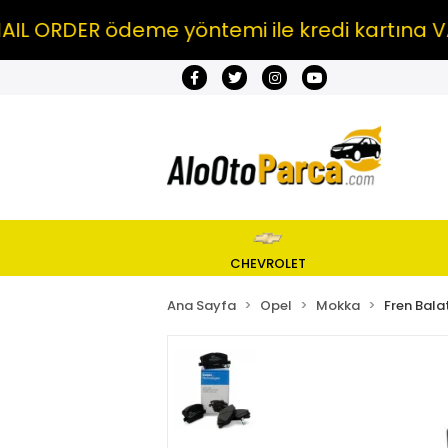
ORDER ödeme yöntemi ile kredi kartına VADE
CHEVROLET
Ana Sayfa
Opel
Mokka
Fren Balat