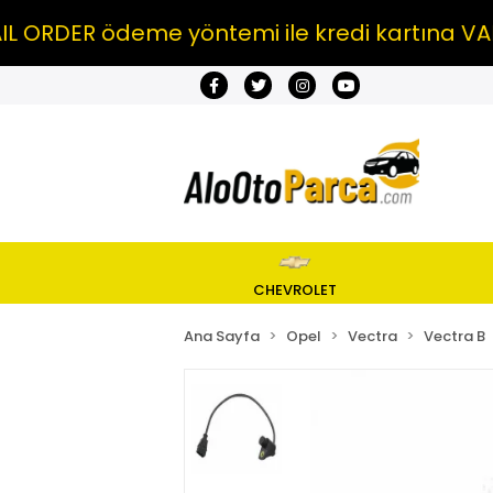
DER ödeme yöntemi ile kredi kartına VADE FA
CHEVROLET
Ana Sayfa
Opel
Vectra
Vectra B