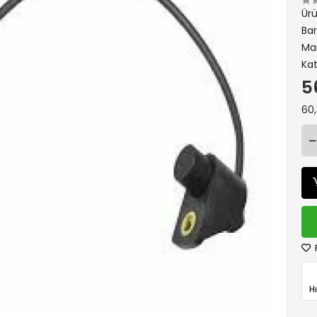
Ür
Ba
Ma
Kat
5
60,
H