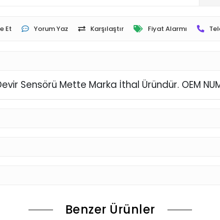
e Et
Yorum Yaz
Karşılaştır
Fiyat Alarmı
Tel
k Devir Sensörü Mette Marka İthal Üründür. OEM 
Benzer Ürünler