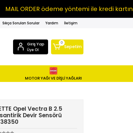
L ORDER ödeme yöntemi ile kredi kartına VA
Sıkça Sorulan Sorular
Yardım
İletişim
0
Giriş Yap
Sepetim
Üye Ol
MOTOR YAĞI VE DİŞLİ YAĞLARI
TTE Opel Vectra B 2.5
santirik Devir Sensörü
238350