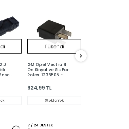
di
Tükendi
Tükendi
2.0
GM Opel Vectra B
GM Opel Vectra B
rik
Ön Sinyal ve Sis Far
Korna Kalın 400 Hz
 Bosch
Rolesi 1238505 -
93167851
9134880
924,99 TL
953,60 TL
Yok
Stokta Yok
Stokta Yok
7 / 24 DESTEK