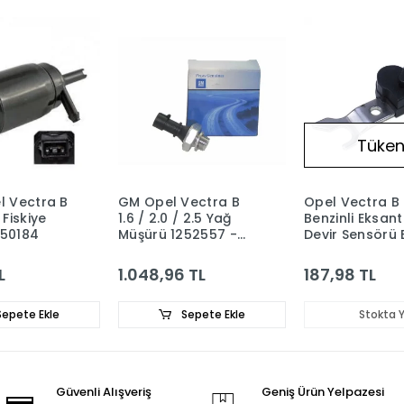
Tüken
l Vectra B
GM Opel Vectra B
Opel Vectra B 
 Fiskiye
1.6 / 2.0 / 2.5 Yağ
Benzinli Eksanti
450184
Müşürü 1252557 -
Devir Sensörü
24591033 -
1238915
55354378
L
1.048,96 TL
187,98 TL
epete Ekle
Sepete Ekle
Stokta 
Güvenli Alışveriş
Geniş Ürün Yelpazesi