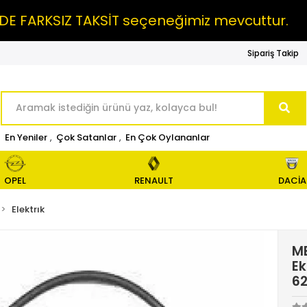
RKSIZ TAKSİT seçeneğimiz mevcuttur.
MAI
Sipariş Takip
En Yeniler
,
Çok Satanlar
,
En Çok Oylananlar
OPEL
RENAULT
DACİA
Elektrık
ME
Ek
6