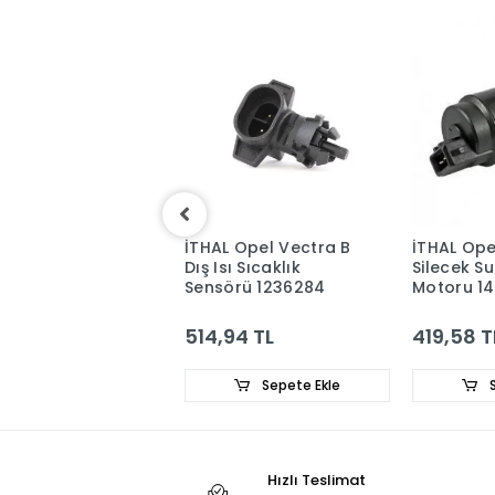
A Opel Vectra B
İTHAL Opel Vectra B
İTHAL Ope
E Ateşleme
Dış Isı Sıcaklık
Silecek Su
ni 1208063
Sensörü 1236284
Motoru 1
6,83 TL
514,94 TL
419,58 T
Sepete Ekle
Sepete Ekle
S
Hızlı Teslimat