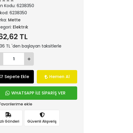
ün Kodu:
6238350
rkod:
6238350
rka:
Mette
egori:
Elektrık
62,62 TL
36 TL 'den başlayan taksitlerle
Sepete Ekle
Hemen Al
WHATSAPP İLE SİPARİŞ VER
Favorilerime ekle
ızlı Gönderi
Güvenli Alışveriş