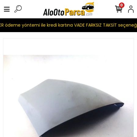
0
 ödeme yöntemi ile kredi kartına VADE FARKSIZ TAKSİT seçeneği