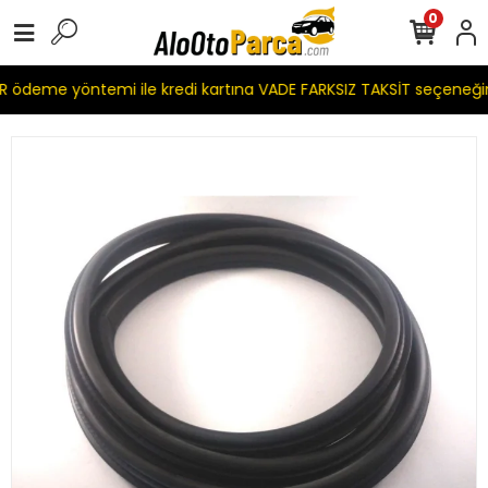
0
ödeme yöntemi ile kredi kartına VADE FARKSIZ TAKSİT seçeneğim