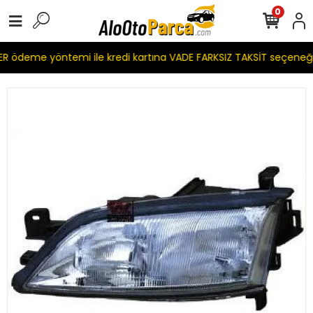
0
 ödeme yöntemi ile kredi kartına VADE FARKSIZ TAKSİT seçeneği