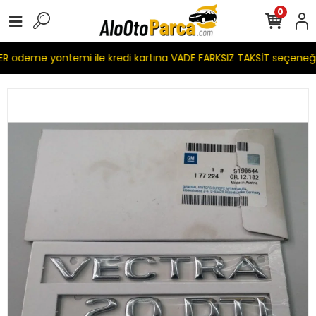
0
 ödeme yöntemi ile kredi kartına VADE FARKSIZ TAKSİT seçeneği