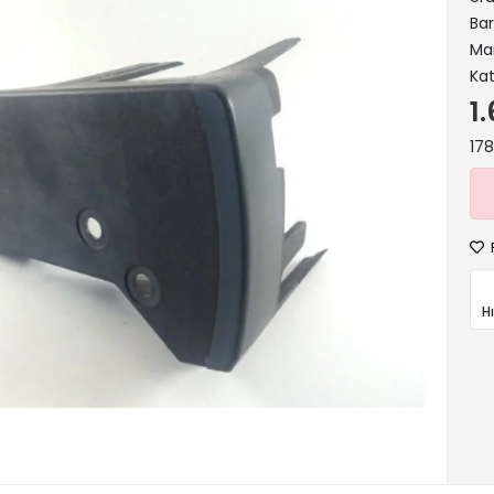
Ba
Ma
Kat
1
178
H