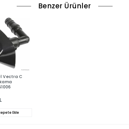
Benzer Ürünler
l Vectra C
ıkama
51006
L
epete Ekle