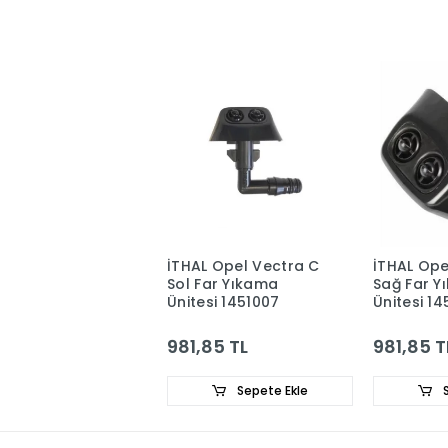
İTHAL Opel Vectra C
İTHAL Ope
Sol Far Yıkama
Sağ Far Y
Ünitesi 1451007
Ünitesi 14
981,85 TL
981,85 T
Sepete Ekle
S