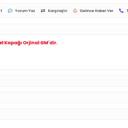
Et
Yorum Yaz
Karşılaştır
Gelince Haber Ver
l Kapağı Orjinal GM'dir.