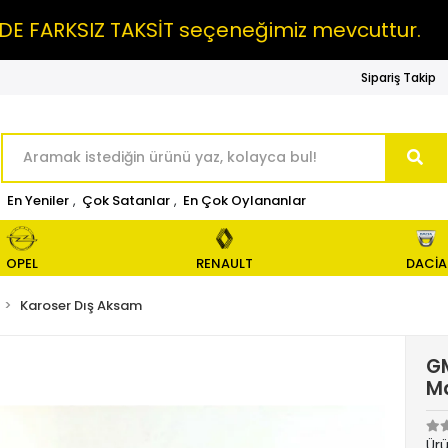
RKSIZ TAKSİT seçeneğimiz mevcuttur.
MAI
Sipariş Takip
En Yeniler
,
Çok Satanlar
,
En Çok Oylananlar
OPEL
RENAULT
DACİA
Karoser Dış Aksam
GM
Ma
Ür