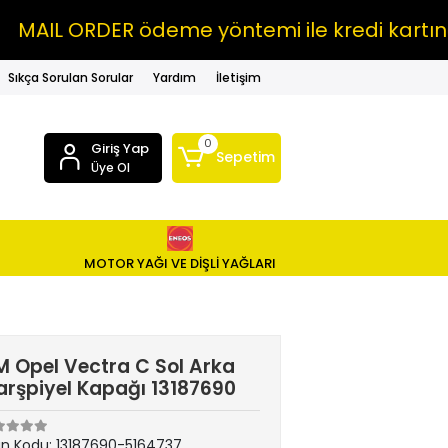
L ORDER ödeme yöntemi ile kredi kartına VAD
Sıkça Sorulan Sorular
Yardım
İletişim
0
Giriş Yap
Sepetim
Üye Ol
MOTOR YAĞI VE DİŞLİ YAĞLARI
 Opel Vectra C Sol Arka
rşpiyel Kapağı 13187690
ün Kodu:
13187690-5164737