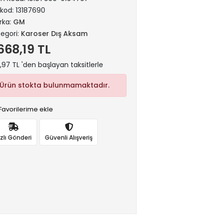
rkod:
13187690
rka:
GM
egori:
Karoser Dış Aksam
.668,19 TL
,97 TL 'den başlayan taksitlerle
Ürün stokta bulunmamaktadır.
Favorilerime ekle
ızlı Gönderi
Güvenli Alışveriş