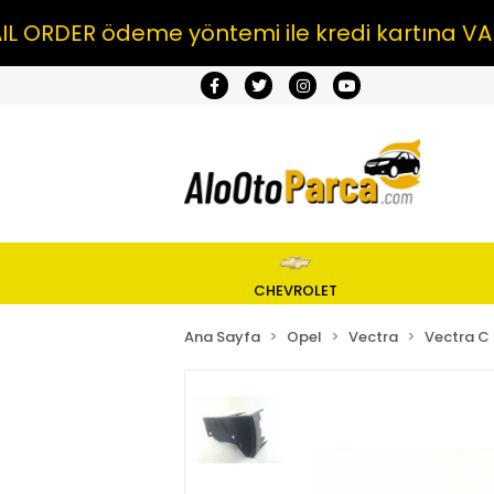
ER ödeme yöntemi ile kredi kartına VADE FA
CHEVROLET
Ana Sayfa
Opel
Vectra
Vectra C