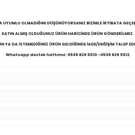
A UYUMLU OLMADIĞINI DÜŞÜNÜYORSANIZ BİZİMLE İRTİBATA GEÇEBİ
SATIN ALMIŞ OLDUĞUNUZ ÜRÜN HARİCİNDE ÜRÜN GÖNDERİLMEZ.
N YA DA İSTEMEDİĞİNİZ ÜRÜN GELDİĞİNDE İADE/DEĞİŞİM TALEP EDE
Whatsapp destek hattımız: 0539 829 5510 -0539 829 5512