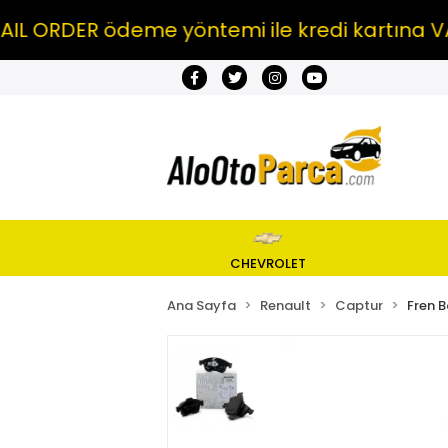
RDER ödeme yöntemi ile kredi kartına VADE F
CHEVROLET
Ana Sayfa
Renault
Captur
Fren B