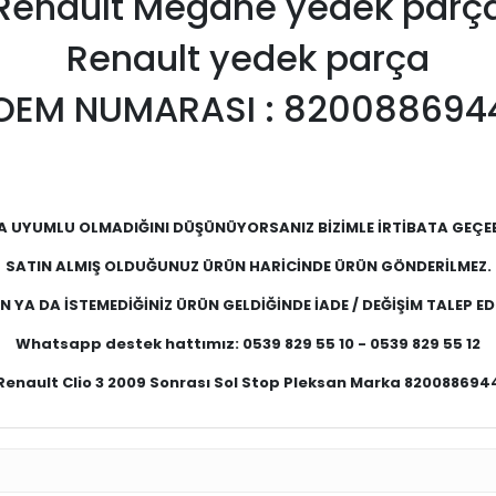
Renault Megane yedek parç
Renault yedek parça
OEM NUMARASI : 820088694
A UYUMLU OLMADIĞINI DÜŞÜNÜYORSANIZ BİZİMLE İRTİBATA GEÇEBİ
SATIN ALMIŞ OLDUĞUNUZ ÜRÜN HARİCİNDE ÜRÜN GÖNDERİLMEZ.
 YA DA İSTEMEDİĞİNİZ ÜRÜN GELDİĞİNDE İADE / DEĞİŞİM TALEP EDE
Whatsapp destek hattımız: 0539 829 55 10 - 0539 829 55 12
Renault Clio 3 2009 Sonrası Sol Stop Pleksan Marka 820088694