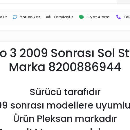
e Et
Yorum Yaz
Karşılaştır
Fiyat Alarmı
Tel
io 3 2009 Sonrası Sol S
Marka 8200886944
Sürücü tarafıdır
9 sonrası modellere uyuml
Ürün Pleksan markadır