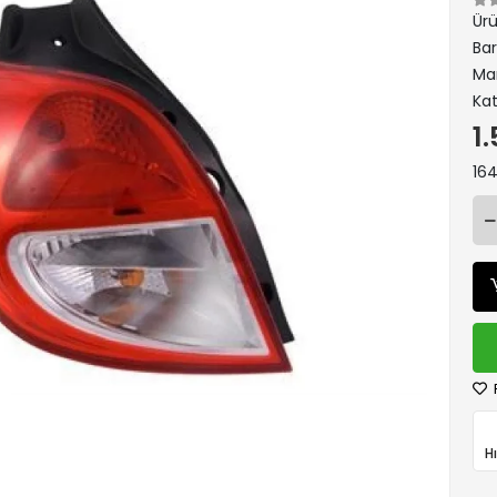
Ür
Ba
Ma
Kat
1
164
H