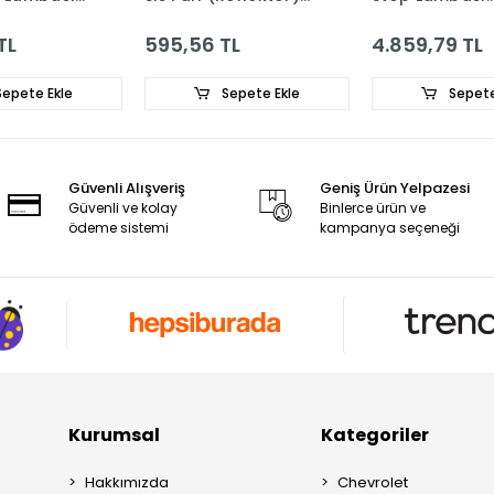
776055
8200586844
82003433
56 TL
4.859,79 TL
276,34 T
Sepete Ekle
Sepete Ekle
S
Güvenli Alışveriş
Geniş Ürün Yelpazesi
Güvenli ve kolay
Binlerce ürün ve
ödeme sistemi
kampanya seçeneği
Kurumsal
Kategoriler
Hakkımızda
Chevrolet