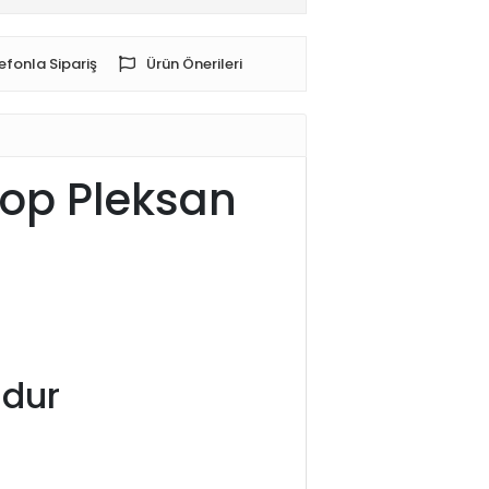
efonla Sipariş
Ürün Önerileri
top Pleksan
udur