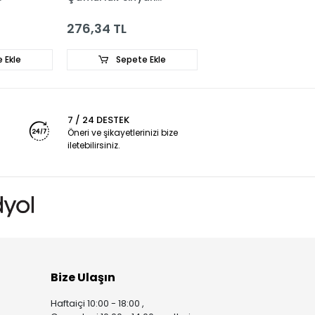
22
8200612622
L
2.763,41 TL
6.289,14 TL
epete Ekle
Sepete Ekle
Sepete
7 / 24 DESTEK
Öneri ve şikayetlerinizi bize
iletebilirsiniz.
Bize Ulaşın
Haftaiçi 10:00 - 18:00 ,