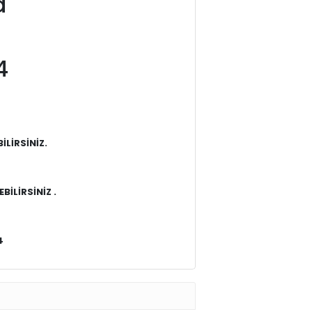
a
4
LİRSİNİZ.
BİLİRSİNİZ .
4