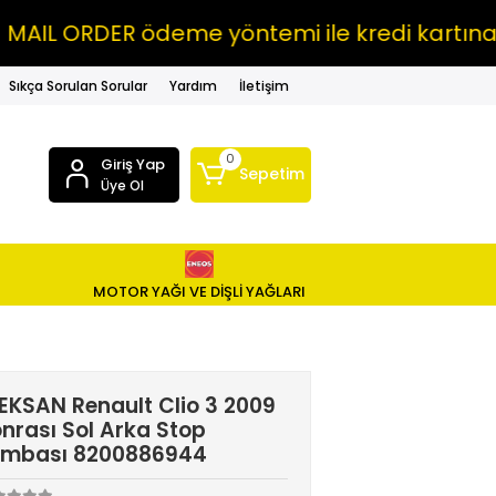
ORDER ödeme yöntemi ile kredi kartına VADE 
Sıkça Sorulan Sorular
Yardım
İletişim
0
Giriş Yap
Sepetim
Üye Ol
MOTOR YAĞI VE DİŞLİ YAĞLARI
EKSAN Renault Clio 3 2009
nrası Sol Arka Stop
ambası 8200886944