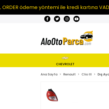
 ödeme yöntemi ile kredi kartına VADE FARK
CHEVROLET
Ana Sayfa
Renault
Clio III
Dış Ay