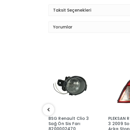
Taksit Seçenekleri
Yorumlar
BSG Renault Clio 3
PLEKSAN Renault Clio
YERLİ
Sağ Ön Sis Farı
3 2009 Sonrası Sağ
2004
8200002470
Arka Stop Lambası
Sis F