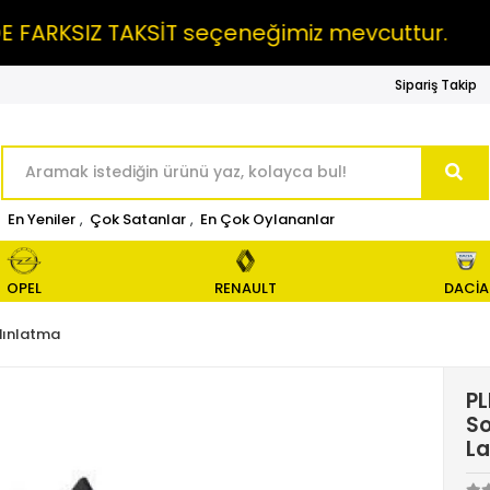
SIZ TAKSİT seçeneğimiz mevcuttur.
MAIL 
Sipariş Takip
En Yeniler
,
Çok Satanlar
,
En Çok Oylananlar
OPEL
RENAULT
DACİA
dınlatma
PL
So
L