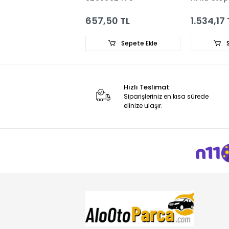
8200886946
8200
657,50 TL
1.534,17 TL
595,
Sepete Ekle
Sepete Ekle
Hızlı Teslimat
Siparişleriniz en kısa sürede
elinize ulaşır.