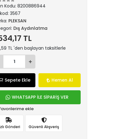
ün Kodu:
8200886944
rkod:
3567
rka:
PLEKSAN
egori:
Dış Aydınlatma
.534,17 TL
,59 TL 'den başlayan taksitlerle
Sepete Ekle
Hemen Al
WHATSAPP İLE SİPARİŞ VER
Favorilerime ekle
ızlı Gönderi
Güvenli Alışveriş