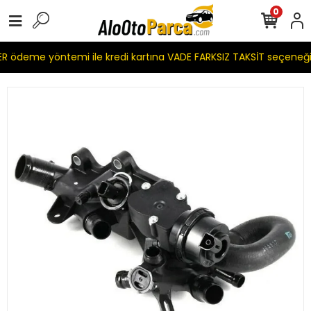
0
 ödeme yöntemi ile kredi kartına VADE FARKSIZ TAKSİT seçeneği