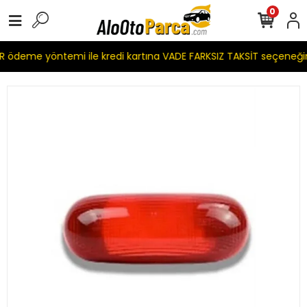
0
 ödeme yöntemi ile kredi kartına VADE FARKSIZ TAKSİT seçeneği