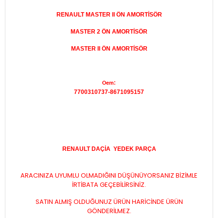
RENAULT MASTER II ÖN AMORTİSÖR
MASTER 2 ÖN AMORTİSÖR
MASTER II ÖN AMORTİSÖR
:
Oem
7700310737-8671095157
RENAULT DAÇİA
YEDEK PARÇA
ARACINIZA UYUMLU OLMADIĞINI DÜŞÜNÜYORSANIZ BİZİMLE
İRTİBATA GEÇEBİLİRSİNİZ.
SATIN ALMIŞ OLDUĞUNUZ ÜRÜN HARİCİNDE ÜRÜN
GÖNDERİLMEZ.