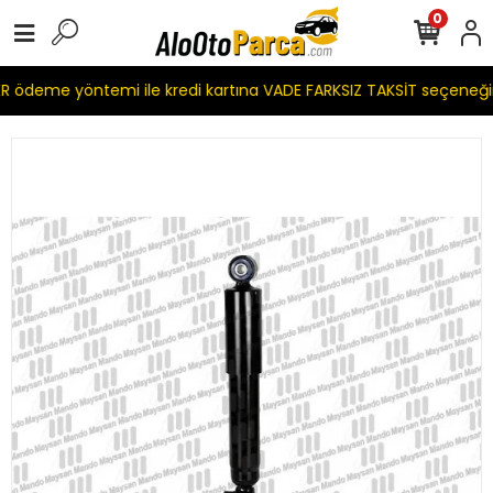
0
 ödeme yöntemi ile kredi kartına VADE FARKSIZ TAKSİT seçeneği