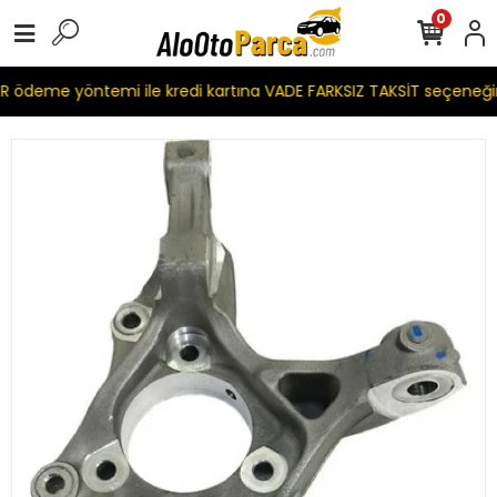
0
 ödeme yöntemi ile kredi kartına VADE FARKSIZ TAKSİT seçeneği