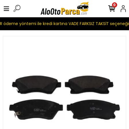
0
 ödeme yöntemi ile kredi kartına VADE FARKSIZ TAKSİT seçeneği