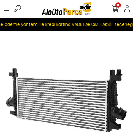
0
 ödeme yöntemi ile kredi kartına VADE FARKSIZ TAKSİT seçeneğ