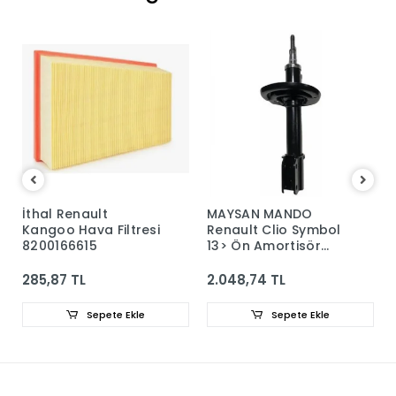
MAYSAN MANDO
PRASCO Opel Astra
tresi
Renault Clio Symbol
G Sağ Ön Çamurlu
13> Ön Amortisör
6102364
543024260R -
9410323
2.048,74 TL
2.858,70 TL
Ekle
Sepete Ekle
Sepete Ekle