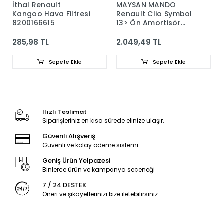
İthal Renault
MAYSAN MANDO
Kangoo Hava Filtresi
Renault Clio Symbol
8200166615
13> Ön Amortisör
543024260R -
9410323
285,98 TL
2.049,49 TL
Sepete Ekle
Sepete Ekle
Hızlı Teslimat
Siparişleriniz en kısa sürede elinize ulaşır.
Güvenli Alışveriş
Güvenli ve kolay ödeme sistemi
Geniş Ürün Yelpazesi
Binlerce ürün ve kampanya seçeneği
7 / 24 DESTEK
Öneri ve şikayetlerinizi bize iletebilirsiniz.