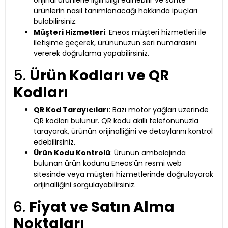
orijinal ürünlerle ilgili bilgi edinebilir ve sahte
ürünlerin nasıl tanımlanacağı hakkında ipuçları
bulabilirsiniz.
Müşteri Hizmetleri
: Eneos müşteri hizmetleri ile
iletişime geçerek, ürününüzün seri numarasını
vererek doğrulama yapabilirsiniz.
5.
Ürün Kodları ve QR
Kodları
QR Kod Tarayıcıları
: Bazı motor yağları üzerinde
QR kodları bulunur. QR kodu akıllı telefonunuzla
tarayarak, ürünün orijinalliğini ve detaylarını kontrol
edebilirsiniz.
Ürün Kodu Kontrolü
: Ürünün ambalajında
bulunan ürün kodunu Eneos’ün resmi web
sitesinde veya müşteri hizmetlerinde doğrulayarak
orijinalliğini sorgulayabilirsiniz.
6.
Fiyat ve Satın Alma
Noktaları