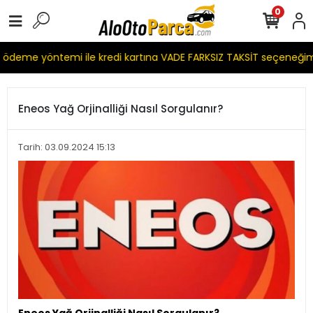
0
deme yöntemi ile kredi kartına VADE FARKSIZ TAKSİT seçeneğimi
Eneos Yağ Orjinalliği Nasıl Sorgulanır?
Tarih: 03.09.2024 15:13