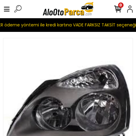
0
 ödeme yöntemi ile kredi kartına VADE FARKSIZ TAKSİT seçeneği